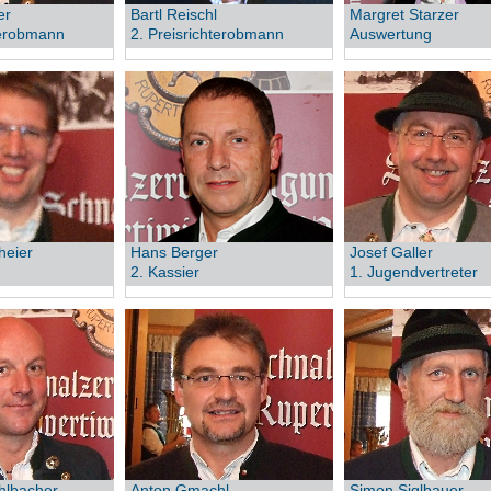
er
Bartl Reischl
Margret Starzer
terobmann
2. Preisrichterobmann
Auswertung
heier
Hans Berger
Josef Galler
2. Kassier
1. Jugendvertreter
hlbacher
Anton Gmachl
Simon Siglbauer