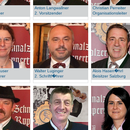
Anton Langwallner
Christian Perreiter
der
2. Vorsitzender
Organisationsleiter
user
Walter Luginger
Alois Hasen�hrl
hrer
2. Schriftf�hrer
Beisitzer Salzburg