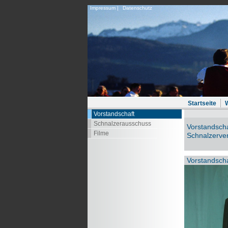
Impressum
|
Datenschutz
Startseite
Vorstandschaft
Schnalzerausschuss
Vorstandscha
Filme
Schnalzerver
Vorstandscha