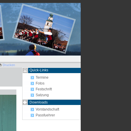
Drucken
Quick-Links
Termine
Fotos
Festschrift
Satzung
Downloads
Vorstandschaft
Passfuehrer