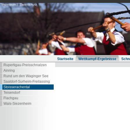
Impressum
|
Datenschutz
Startseite
Wettkampf-Ergebnisse
Schn
Rupertigau-Preisschnalzen
Ainring
Rund um den Waginger See
Saaldorf-Surheim-Freilassing
Stoisserachental
Teisendorf
Flachgau
Wals-Siezenheim