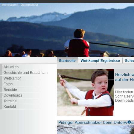
Impressum
|
Datenschutz
Startseite
Wettkampf-Ergebnisse
Schn
Aktuelles
Geschichte und Brauchtum
Herzlich 
Wettkampf
auf der 
Fotos
Berichte
Hier finden
Downloads
Schnalzerve
Downloads 
Termine
Kontakt
Pidinger Aperschnalzer beim Unterw�